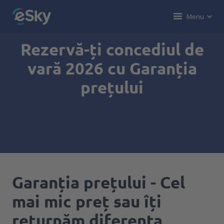
Menu
Rezervă-ți concediul de
vară 2026 cu Garanția
prețului
Garanția prețului - Cel
mai mic preț sau îți
returnăm diferența