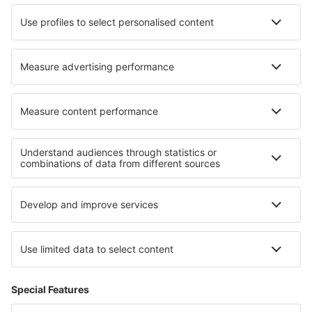
Ryanair
Lufthansa
Despre eSky
Blogul
Cariere
Termeni şi condiţii
Rezervările mele
Politica de Confidențialitate
Politică cookie
Asistenţă şi contact
Confidențialitate