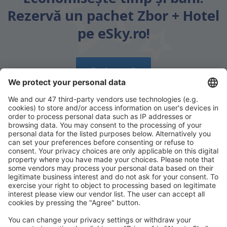
Rezervă un pachet Zbor + Hotel
pe eSky.ro!
Explorează
Descarcă aplicația noastră
și organizează-
ţi convenabil călătoriile